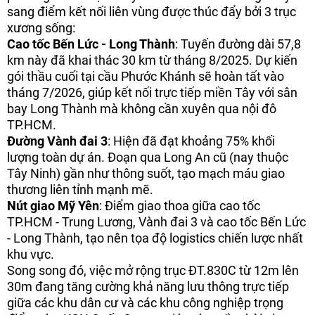
sang điểm kết nối liên vùng được thúc đẩy bởi 3 trục
xương sống:
Cao tốc Bến Lức - Long Thành
: Tuyến đường dài 57,8
km này đã khai thác 30 km từ tháng 8/2025. Dự kiến
gói thầu cuối tại cầu Phước Khánh sẽ hoàn tất vào
tháng 7/2026, giúp kết nối trực tiếp miền Tây với sân
bay Long Thành mà không cần xuyên qua nội đô
TP.HCM.
Đường Vành đai 3
: Hiện đã đạt khoảng 75% khối
lượng toàn dự án. Đoạn qua Long An cũ (nay thuộc
Tây Ninh) gần như thông suốt, tạo mạch máu giao
thương liên tỉnh mạnh mẽ.
Nút giao Mỹ Yên
: Điểm giao thoa giữa cao tốc
TP.HCM - Trung Lương, Vành đai 3 và cao tốc Bến Lức
- Long Thành, tạo nên tọa độ logistics chiến lược nhất
khu vực.
Song song đó, việc mở rộng trục ĐT.830C từ 12m lên
30m đang tăng cường khả năng lưu thông trực tiếp
giữa các khu dân cư và các khu công nghiệp trọng