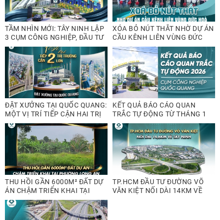
TẦM NHÌN MỚI: TÂY NINH LẬP
XÓA BỎ NÚT THẮT NHỜ DỰ ÁN
3 CỤM CÔNG NGHIỆP, ĐẦU TƯ
CẦU KÊNH LIÊN VÙNG ĐỨC
THÊM 3 KHU CÔNG NGHIỆP
HÒA
ĐẶT XƯỞNG TẠI QUỐC QUANG:
KẾT QUẢ BÁO CÁO QUAN
MỘT VỊ TRÍ TIẾP CẬN HAI TRỊ
TRẮC TỰ ĐỘNG TỪ THÁNG 1
TRƯỜNG LỚN
ĐẾN THÁNG 3/2026
THU HỒI GẦN 6000M² ĐẤT DỰ
TP.HCM ĐẦU TƯ ĐƯỜNG VÕ
ÁN CHẬM TRIỂN KHAI TẠI
VĂN KIỆT NỐI DÀI 14KM VỀ
PHƯỜNG LONG AN
TÂY NINH