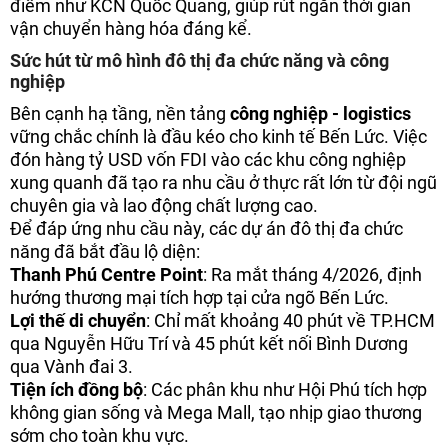
điểm như KCN Quốc Quang, giúp rút ngắn thời gian
vận chuyển hàng hóa đáng kể.
Sức hút từ mô hình đô thị đa chức năng và công
nghiệp
Bên cạnh hạ tầng, nền tảng
công nghiệp - logistics
vững chắc chính là đầu kéo cho kinh tế Bến Lức. Việc
đón hàng tỷ USD vốn FDI vào các khu công nghiệp
xung quanh đã tạo ra nhu cầu ở thực rất lớn từ đội ngũ
chuyên gia và lao động chất lượng cao.
Để đáp ứng nhu cầu này, các dự án đô thị đa chức
năng đã bắt đầu lộ diện:
Thanh Phú Centre Point
: Ra mắt tháng 4/2026, định
hướng thương mại tích hợp tại cửa ngõ Bến Lức.
Lợi thế di chuyển
: Chỉ mất khoảng 40 phút về TP.HCM
qua Nguyễn Hữu Trí và 45 phút kết nối Bình Dương
qua Vành đai 3.
Tiện ích đồng bộ
: Các phân khu như Hội Phú tích hợp
không gian sống và Mega Mall, tạo nhịp giao thương
sớm cho toàn khu vực.